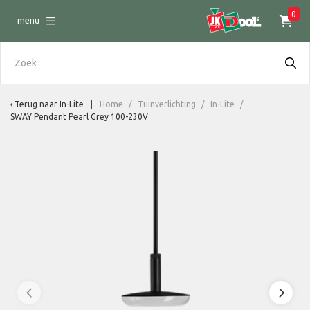
0
menu
Terug naar
In-Lite
Home
/
Tuinverlichting
/
In-Lite
/
SWAY Pendant Pearl Grey 100-230V