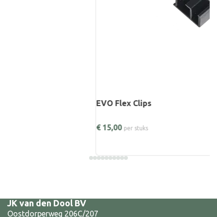
EVO Flex Clips
€
15,00
per stuks
JK van den Dool BV
Oostdorperweg 206C/207