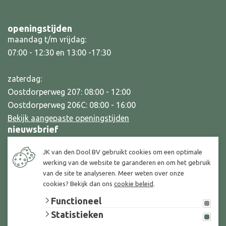
openingstijden
maandag t/m vrijdag:
07:00 - 12:30 en 13:00 -17:30
zaterdag:
Oostdorperweg 207: 08:00 - 12:00
Oostdorperweg 206C: 08:00 - 16:00
Bekijk aangepaste openingstijden
nieuwsbrief
Een paar keer per jaar versturen wij een informatieve
JK van den Dool BV gebruikt cookies om een optimale
nieuwsbrief naar onze zakelijke relaties. Geef uw e-
werking van de website te garanderen en om het gebruik
mailadres hier aan ons door om deze nieuwsbrief te
van de site te analyseren. Meer weten over onze
ontvangen.
cookies? Bekijk dan ons
cookie beleid
.
Functioneel
e-mailadres *
Statistieken